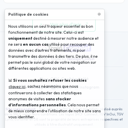
Politique de cookies
🍪
Voir plus d'avis
Nous utilisons un seul traqueur essentiel au bon
fonctionnement de notre site. Celui-ci est
uniquement
destiné à mesurer notre audience et
ne sera
en aucun cas
utilisé pour recouper des
données avec d’autres traitements, ni pour
transmettre des données à des tiers. De plus, il ne
© 2026 - Made by
Nicolas Cousin
permet pas le suivi global de votre navigation sur
différentes applications ou sites web.
Blog
-
CGV
-
Confidentialité
📊
Si vous souhaitez refuser les cookies
, sachez néanmoins que nous
cliquez ici
Support
-
LinkedIn
-
Instagram
continuerons à collecter des statistiques
anonymes de visites
sans stocker
d’informations personnelles
. Cela nous permet
Site indépendant
- Non affilié à la SNCF. Achat des billets réalisé auprès
de mieux comprendre l'utilisation de notre site sans
de la SNCF selon leurs conditions. Les logos SNCF Connect, TGV InOui, TGV
vous identifier.
Lyria, Eurostar et DB sont la propriété de leurs entreprises respectives et
utilisés à titre illustratif uniquement.