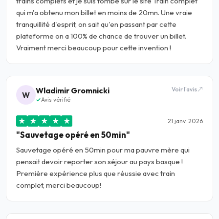
trains complets et je suis tombé sur le site Train complet
qui m'a obtenu mon billet en moins de 20mn. Une vraie
tranquillité d'esprit, on sait qu'en passant par cette
plateforme on a 100% de chance de trouver un billet.
Vraiment merci beaucoup pour cette invention !
Wladimir Gromnicki
Voir l'avis
W
Avis vérifié
★
★
★
★
★
21 janv. 2026
"Sauvetage opéré en 50min"
Sauvetage opéré en 50min pour ma pauvre mère qui
pensait devoir reporter son séjour au pays basque !
Première expérience plus que réussie avec train
complet, merci beaucoup!